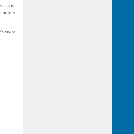
s, ainsi
nsacre à
etrouvez