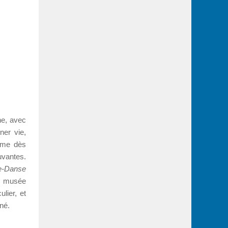
he, avec
ner vie,
rime dès
vantes.
e-Danse
Le musée
lier, et
îné.