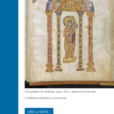
É
vangéliaire de Rabbula, Syrie, VIe s. Manuscrit enlumine
© Biblioteca Medicea Laurenziana
LIRE LA SUITE...