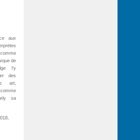
ace aux
rprètes
t comme
arque de
lge l’y
ier des
ec art,
, comme
ely sa
2018,