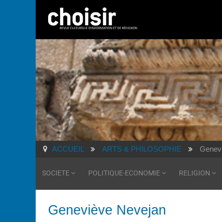
ACCUEIL
ARTS & PHILOSOPHIE
Genev
SOCIETE
POLITIQUE-ECONOMIE
RELIGION
Geneviève Nevejan