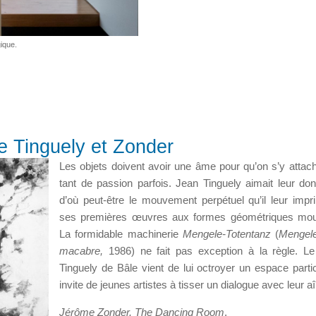
ique.
 Tinguely et Zonder
Les objets doivent avoir une âme pour qu’on s’y attac
tant de passion parfois. Jean Tinguely aimait leur don
d’où peut-être le mouvement perpétuel qu’il leur imp
ses premières œuvres aux formes géométriques mou
La formidable machinerie
Mengele-Totentanz
(
Mengel
macabre,
1986) ne fait pas exception à la règle. 
Tinguely de Bâle vient de lui octroyer un espace particu
invite de jeunes artistes à tisser un dialogue avec leur a
Jérôme Zonder. The Dancing Room
,