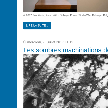
© 2017 ProLitteris, Zurich/Wim Delvoye Photo: Studio Wim Delvoye, Belg
LIRE LA SUITE...
mercredi, 26 juillet 2017 11:19
Les sombres machinations de