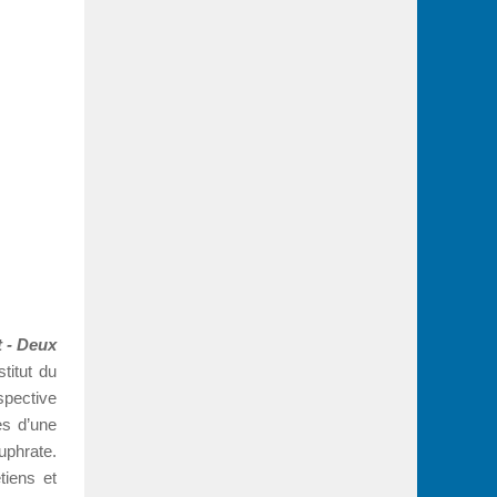
t - Deux
titut du
pective
es d’une
Euphrate.
tiens et