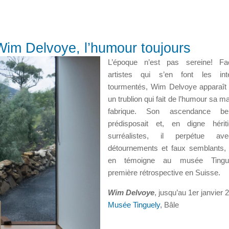
m Delvoye, l’humour toujours
L’époque n’est pas sereine! F
artistes qui s’en font les inte
tourmentés, Wim Delvoye apparaî
un trublion qui fait de l’humour sa m
fabrique. Son ascendance be
prédisposait et, en digne hérit
surréalistes, il perpétue av
détournements et faux semblants
en témoigne au musée Tingu
première rétrospective en Suisse.
Wim Delvoye
, jusqu’au 1er janvier 
Musée Tinguely
, Bâle