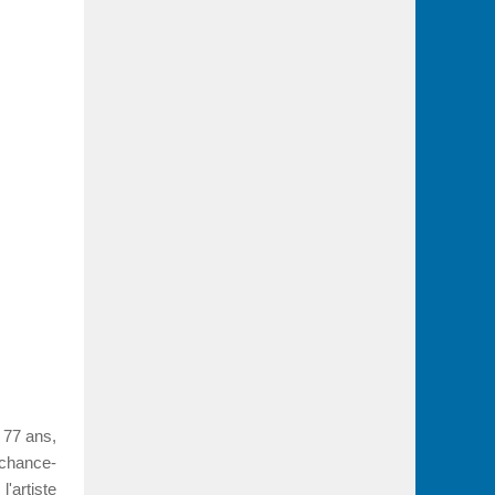
 77 ans,
 chance-
'artiste