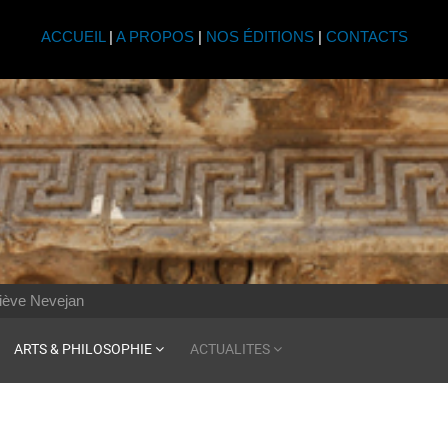
ACCUEIL
|
A PROPOS
|
NOS ÉDITIONS
|
CONTACTS
iève Nevejan
ARTS & PHILOSOPHIE
ACTUALITES