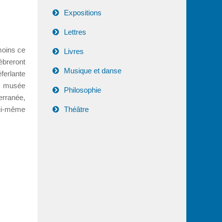
Expositions
Lettres
 moins ce
Livres
èbreront
Musique et danse
ferlante
du musée
Philosophie
erranée,
lui-même
Théâtre