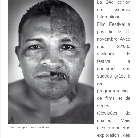
La 24e édition
du Geneva
International
Film Festival a
pris fin le 10
novembre. Avec
ses 32’000
visiteurs, le
festival a
confirmé son
succès grâce à
sa
programmation
de films et de
séries
télévisées de
qualité. Mais
c’est surtout son
The Enemy © Lucid realities
exploration des