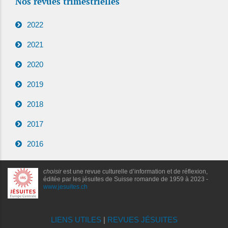
Nos revues trimestrielles
2022
2021
2020
2019
2018
2017
2016
choisir
est une revue culturelle d’information et de réflexion,
éditée par les jésuites de Suisse romande de 1959 à 2023 -
www.jesuites.ch
LIENS UTILES
|
REVUES JÉSUITES