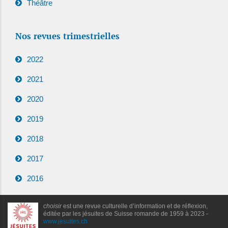
Théâtre
Nos revues trimestrielles
2022
2021
2020
2019
2018
2017
2016
choisir
est une revue culturelle d’information et de réflexion,
éditée par les jésuites de Suisse romande de 1959 à 2023 -
www.jesuites.ch