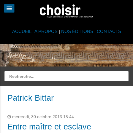
ACCUEIL
|
A PROPOS
|
NOS ÉDITIONS
|
CONTACTS
Patrick Bittar
mercredi, 30 octobre 2013 15:44
Entre maître et esclave