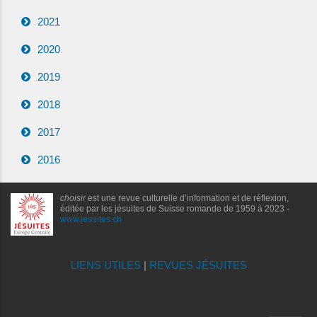
2021
2020
2019
2018
2017
2016
choisir
est une revue culturelle d’information et de réflexion,
éditée par les jésuites de Suisse romande de 1959 à 2023 -
www.jesuites.ch
LIENS UTILES
|
REVUES JÉSUITES