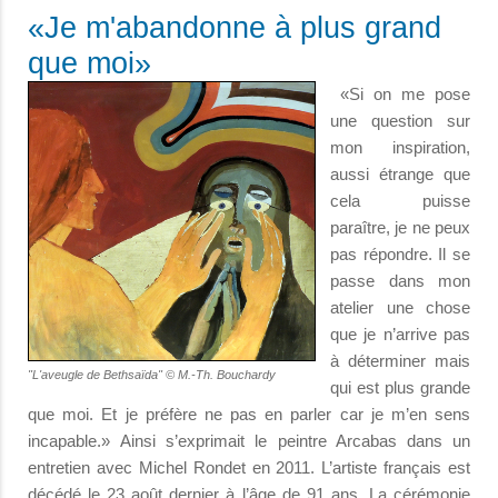
«Je m'abandonne à plus grand
que moi»
«Si on me pose
une question sur
mon inspiration,
aussi étrange que
cela puisse
paraître, je ne peux
pas répondre. Il se
passe dans mon
atelier une chose
que je n’arrive pas
à déterminer mais
"L'aveugle de Bethsaïda" © M.-Th. Bouchardy
qui est plus grande
que moi. Et je préfère ne pas en parler car je m’en sens
incapable.»
Ainsi s’exprimait le peintre Arcabas dans un
entretien avec Michel Rondet en 2011. L’artiste français est
décédé le 23 août dernier à l’âge de 91 ans. La cérémonie