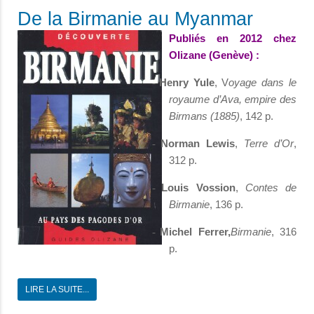
De la Birmanie au Myanmar
Publiés en 2012 chez
Olizane (Genève) :
Henry Yule
, V
oyage dans le
-
royaume d’Ava, empire des
Birmans (1885)
, 142 p.
Norman Lewis
,
Terre d’Or
,
-
312 p.
Louis Vossion
,
Contes de
-
Birmanie
, 136 p.
Michel Ferrer,
Birmanie
, 316
-
p.
LIRE LA SUITE...