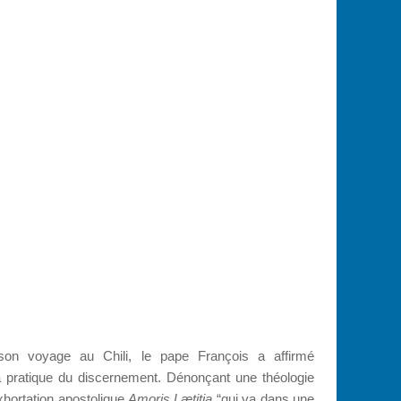
son voyage au Chili, le pape François a affirmé
 la pratique du discernement. Dénonçant une théologie
exhortation apostolique
Amoris Lætitia
“qui va dans une