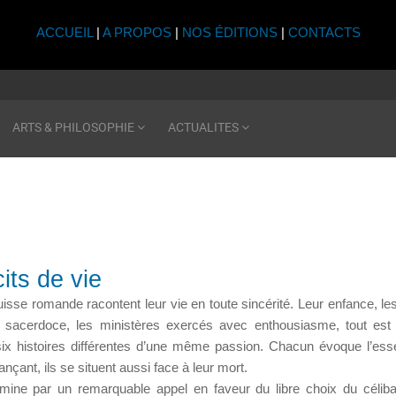
ACCUEIL
|
A PROPOS
|
NOS ÉDITIONS
|
CONTACTS
ARTS & PHILOSOPHIE
ACTUALITES
its de vie
isse romande racontent leur vie en toute sincérité. Leur enfance, les
u sacerdoce, les ministères exercés avec enthousiasme, tout est 
x histoires différentes d’une même passion. Chacun évoque l’essen
ançant, ils se situent aussi face à leur mort.
mine par un remarquable appel en faveur du libre choix du célibat