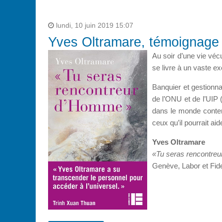
lundi, 10 juin 2019 15:07
Yves Oltramare, témoignage
Au soir d’une vie véc
se livre à un vaste e
Banquier et gestionna
de l’ONU et de l’UIP 
dans le monde contem
ceux qu’il pourrait aid
Yves Oltramare
«Tu seras rencontre
Genève, Labor et Fid