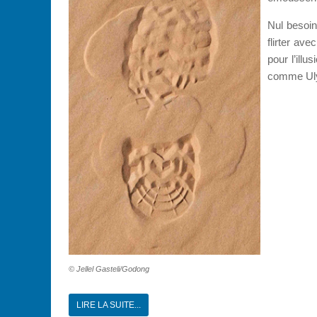
Nul besoin
flirter av
pour l’ill
comme U
© Jellel Gasteli/Godong
LIRE LA SUITE...