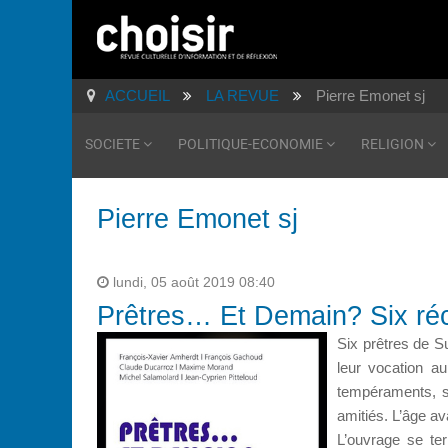
ACCUEIL
LA REVUE
Pierre Emonet sj
SOCIETE
POLITIQUE-ECONOMIE
RELIGION
Pierre Emonet sj
lundi, 05 août 2019 08:40
Prêtres… Et Demain? Six réc
Six prêtres de Su
leur vocation a
tempéraments, si
amitiés. L’âge av
L’ouvrage se ter