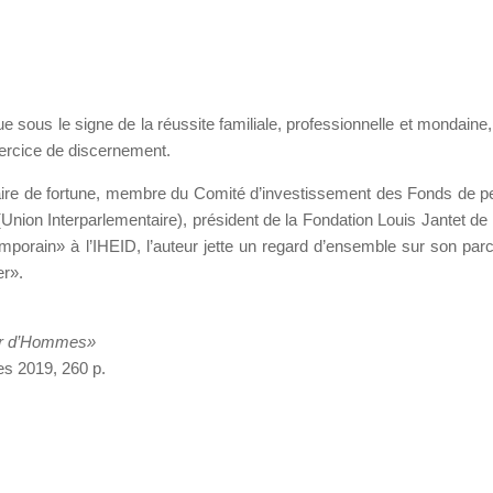
ue sous le signe de la réussite familiale, professionnelle et monda
xercice de discernement.
ire de fortune, membre du Comité d’investissement des Fonds de pens
(Union Interparlementaire), président de la Fondation Louis Jantet de 
porain» à l’IHEID, l’auteur jette un regard d’ensemble sur son par
er».
ur d’Hommes»
es 2019, 260 p.