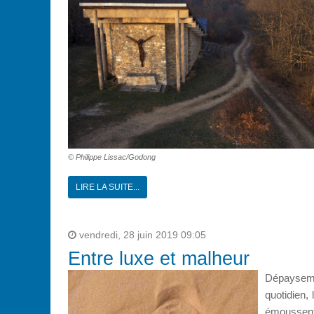
© Philippe Lissac/Godong
LIRE LA SUITE...
vendredi, 28 juin 2019 09:05
Entre luxe et malheur
Dépayseme
quotidien,
émoussent l