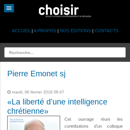
ACCUEIL
|
A PROPOS
|
NOS ÉDITIONS
|
CONTACTS
Pierre Emonet sj
mardi, 06 février 2018 08:47
«La liberté d’une intelligence
chrétienne»
Cet ouvrage réuni les
contributions d’un colloque