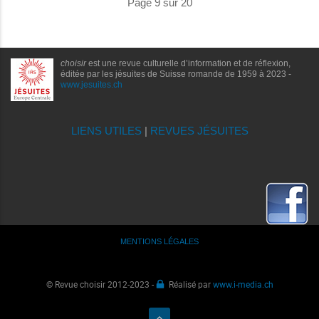
Page 9 sur 20
choisir
est une revue culturelle d’information et de réflexion,
éditée par les jésuites de Suisse romande de 1959 à 2023 -
www.jesuites.ch
LIENS UTILES
|
REVUES JÉSUITES
MENTIONS LÉGALES
© Revue choisir 2012-2023 -
Réalisé par
www.i-media.ch