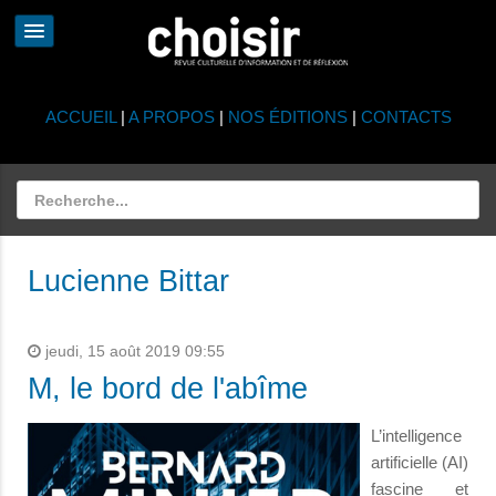
ACCUEIL
|
A PROPOS
|
NOS ÉDITIONS
|
CONTACTS
Lucienne Bittar
jeudi, 15 août 2019 09:55
M, le bord de l'abîme
L’intelligence
artificielle (AI)
fascine et