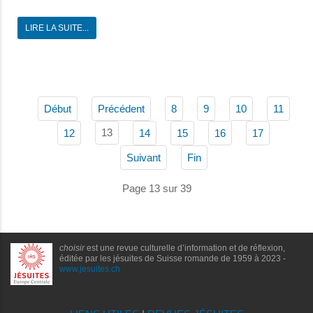
LIRE LA SUITE...
Début
Précédent
8
9
10
11
13
12
14
15
16
17
Suivant
Fin
Page 13 sur 39
choisir
est une revue culturelle d’information et de réflexion,
éditée par les jésuites de Suisse romande de 1959 à 2023 -
www.jesuites.ch