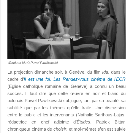
Wanda et Ida © Pawel Pawlikowski
La projection dimanche soir, à Genève, du film
Ida
, dans le
cadre d’
Il est une foi. Les Rendez-vous cinéma de l'ECR
(Église catholique romaine de Genève) a connu un beau
succès. Il faut dire que cette œuvre en noir et blanc du
polonais Pawel Pawlikowski subjugue, tant par sa beauté, sa
subtilité que par les thèmes qu’elle traite. Une discussion
entre le public et les intervenants (Nathalie Sarthous-Lajus,
rédactrice en chef adjointe d’
Études
, Patrick Bittar,
chroniqueur cinéma de
choisir
, et moi-même) s’en est suivie