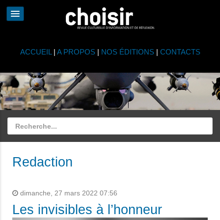
ACCUEIL
|
A PROPOS
|
NOS ÉDITIONS
|
CONTACTS
Redaction
dimanche, 27 mars 2022 07:56
Les invisibles à l’honneur