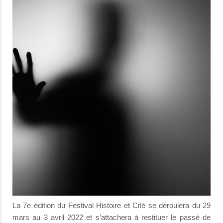
La 7e édition du Festival Histoire et Cité se déroulera du 29
mars au 3 avril 2022 et s’attachera à restituer le passé de