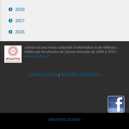
2018
2017
2016
choisir
est une revue culturelle d’information et de réflexion,
éditée par les jésuites de Suisse romande de 1959 à 2023 -
www.jesuites.ch
LIENS UTILES
|
REVUES JÉSUITES
MENTIONS LÉGALES