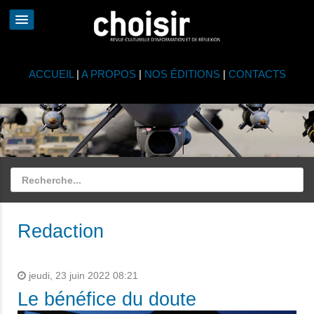
ACCUEIL
|
A PROPOS
|
NOS ÉDITIONS
|
CONTACTS
Redaction
jeudi, 23 juin 2022 08:21
Le bénéfice du doute