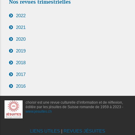
Nos revues trimestrielles
2022
2021
2020
2019
2018
2017
2016
choisir
est une revue culturelle d’information et de réflexion,
éditée par les jésuites de Suisse romande de 1959 à 2023 -
www.jesuites.ch
LIENS UTILES
|
REVUES JÉSUITES