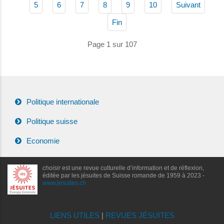
5
6
7
8
9
10
Suivant
Fin
Page 1 sur 107
Politique internationale
Politique suisse
Economie
choisir
est une revue culturelle d’information et de réflexion,
éditée par les jésuites de Suisse romande de 1959 à 2023 -
www.jesuites.ch
LIENS UTILES
|
REVUES JÉSUITES