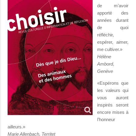
de m’avoir
apporté des
années durant
de quoi
réfléchir,
espérer, aimer,
me cultiver.»
Hélène
Ambord
,
Genève
«Espérons que
les valeurs qui
vous auront
inspirés seront
encore mises à
l’honneur
ailleurs.»
Marie Allenbach, Territet