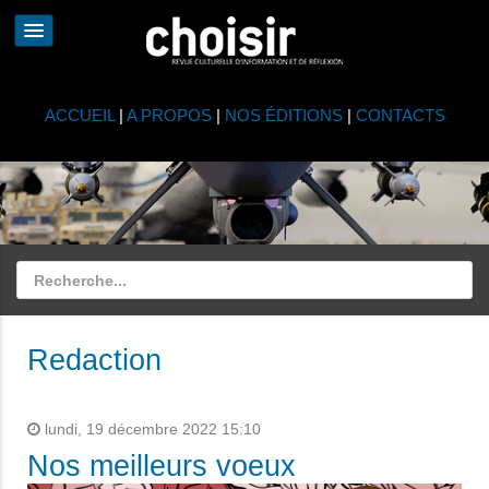
ACCUEIL
|
A PROPOS
|
NOS ÉDITIONS
|
CONTACTS
Redaction
lundi, 19 décembre 2022 15:10
Nos meilleurs voeux