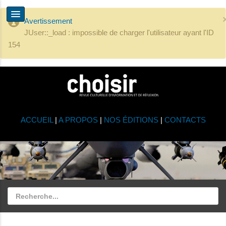
Avertissement
JUser::_load : impossible de charger l'utilisateur ayant l'ID
154
ACCUEIL
|
A PROPOS
|
NOS ÉDITIONS
|
CONTACTS