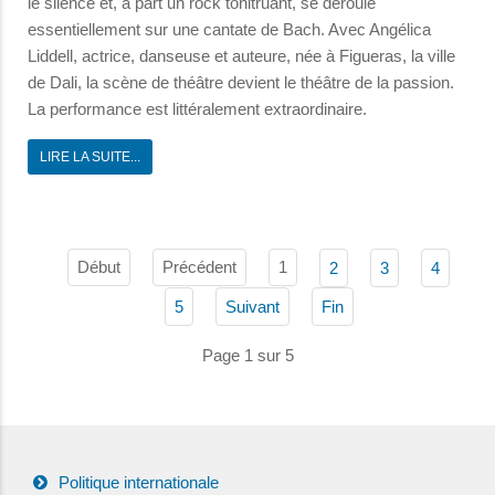
le silence et, à part un rock tonitruant, se déroule
essentiellement sur une cantate de Bach. Avec Angélica
Liddell, actrice, danseuse et auteure, née à Figueras, la ville
de Dali, la scène de théâtre devient le théâtre de la passion.
La performance est littéralement extraordinaire.
LIRE LA SUITE...
Début
Précédent
1
2
3
4
5
Suivant
Fin
Page 1 sur 5
Politique internationale