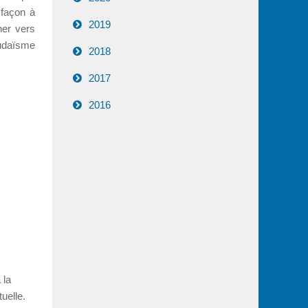
 façon à
2019
ner vers
 judaïsme
2018
2017
2016
 la
uelle.