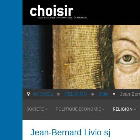
ACCUEIL
RELIGION
Bible
Jean-Bern
SOCIETE
POLITIQUE-ECONOMIE
RELIGION
Jean-Bernard Livio sj