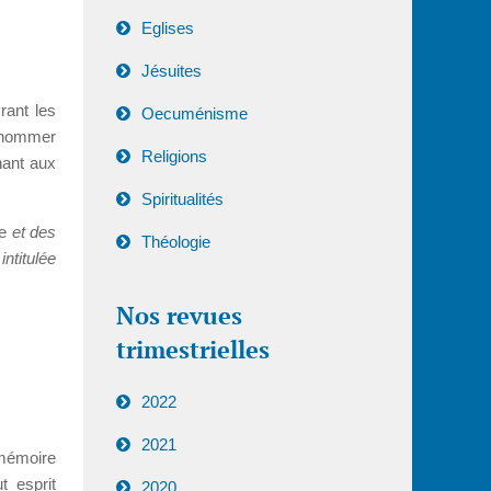
Eglises
Jésuites
rant les
Oecuménisme
e nommer
Religions
nant aux
Spiritualités
se
et des
Théologie
ntitulée
Nos revues
trimestrielles
2022
2021
 mémoire
t esprit
2020