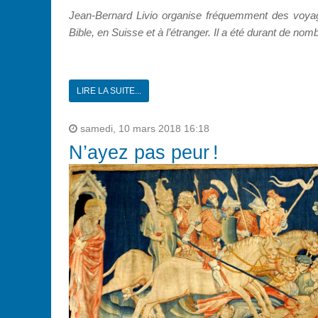
Jean-Bernard Livio organise fréquemment des voyage
Bible, en Suisse et à l’étranger. Il a été durant de 
LIRE LA SUITE...
samedi, 10 mars 2018 16:18
N’ayez pas peur !