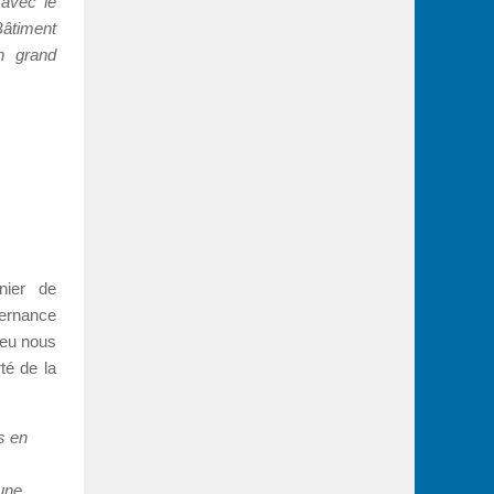
 avec le
âtiment
n grand
nier de
ternance
ieu nous
té de la
s en
une