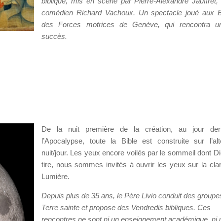
biblique, mis en scène par Pierre-Alexandre Jauffret,
comédien Richard Vachoux. Un spectacle joué aux B
des Forces motrices de Genève, qui rencontra u
succès.
De la nuit première de la création, au jour der
l’Apocalypse, toute la Bible est construite sur l’al
nuit/jour. Les yeux encore voilés par le sommeil dont D
tire, nous sommes invités à ouvrir les yeux sur la clar
Lumière.
Depuis plus de 35 ans, le Père Livio conduit des groupe
Terre sainte et propose des Vendredis bibliques. Ces
rencontres ne sont ni un enseignement académique, ni 