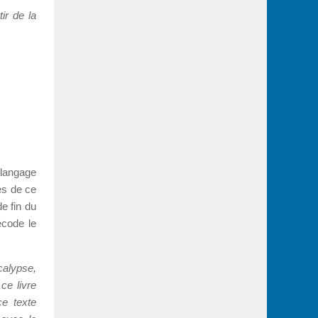
ir de la
u langage
tes de ce
de fin du
écode le
alypse,
ce livre
ce texte