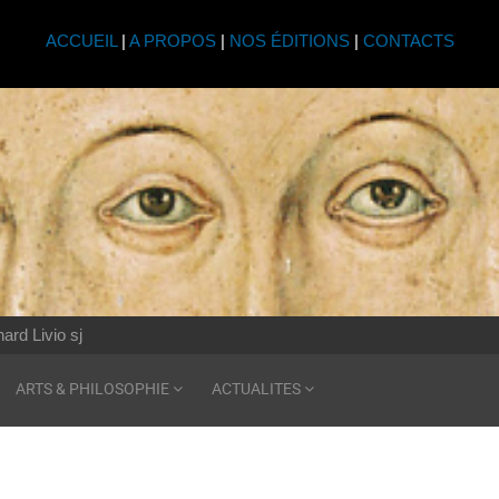
ACCUEIL
|
A PROPOS
|
NOS ÉDITIONS
|
CONTACTS
ard Livio sj
ARTS & PHILOSOPHIE
ACTUALITES