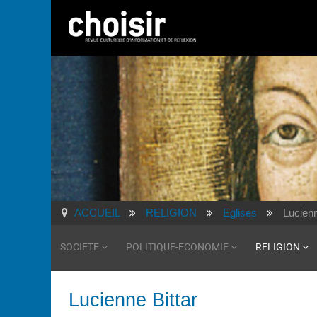
ACCUEIL
RELIGION
Eglises
Lucienn
SOCIETE
POLITIQUE-ECONOMIE
RELIGION
Lucienne Bittar