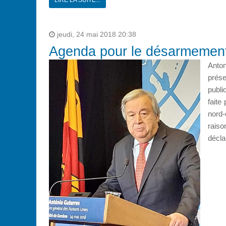
LIRE LA SUITE...
jeudi, 24 mai 2018 20:38
Agenda pour le désarmemen
Anton
prése
publi
faite
nord-
rais
décla