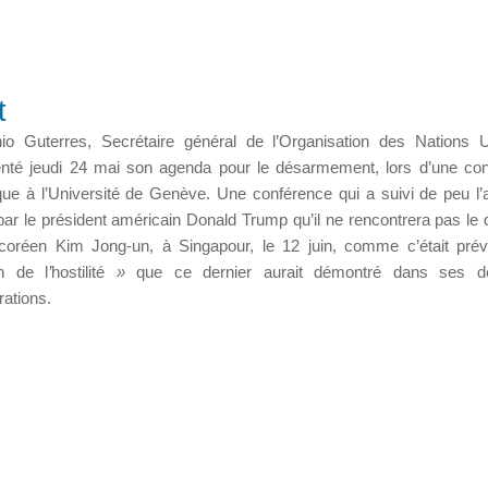
t
io Guterres, Secrétaire général de l’Organisation des Nations 
nté jeudi 24 mai son agenda pour le désarmement, lors d’une co
que à l’Université de Genève. Une conférence qui a suivi de peu l
 par le président américain Donald Trump qu’il ne rencontrera pas le d
coréen Kim Jong-un, à Singapour, le 12 juin, comme c’était pré
on de l
’
hostilité
»
que ce dernier aurait démontré dans ses de
rations.