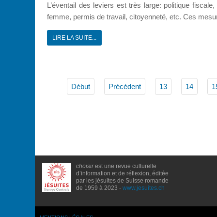
L’éventail des leviers est très large: politique fiscale
femme, permis de travail, citoyenneté, etc. Ces mesur
LIRE LA SUITE...
Début
Précédent
13
14
1
choisir
est une revue culturelle
d’information et de réflexion, éditée
par les jésuites de Suisse romande
de 1959 à 2023 -
www.jesuites.ch