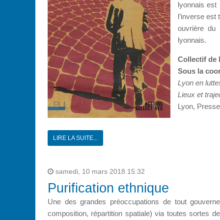
lyonnais est
l’inverse est
ouvrière du
lyonnais.
Collectif de
Sous la coor
Lyon en lutt
Lieux et traje
Lyon, Presses
LIRE LA SUITE...
samedi, 10 mars 2018 15:32
Purification ethnique
Une des grandes préoccupations de tout gouverneme
composition, répartition spatiale) via toutes sortes d