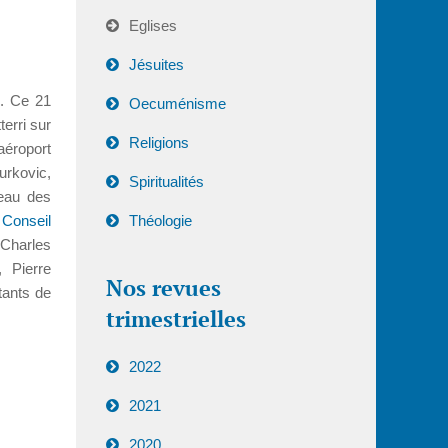
Eglises
Jésuites
. Ce 21
Oecuménisme
erri sur
Religions
aéroport
urkovic,
Spiritualités
eau des
u
Conseil
Théologie
 Charles
 Pierre
Nos revues
tants de
trimestrielles
2022
2021
2020