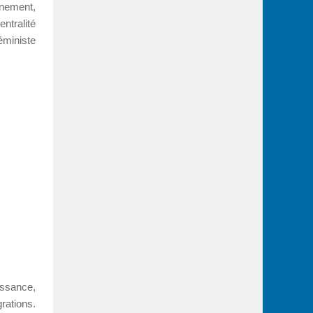
énement,
entralité
éministe
issance,
rations.