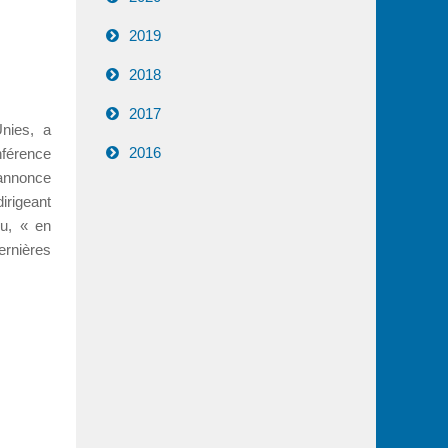
2019
2018
2017
Unies, a
2016
nférence
’annonce
irigeant
vu, « en
rnières