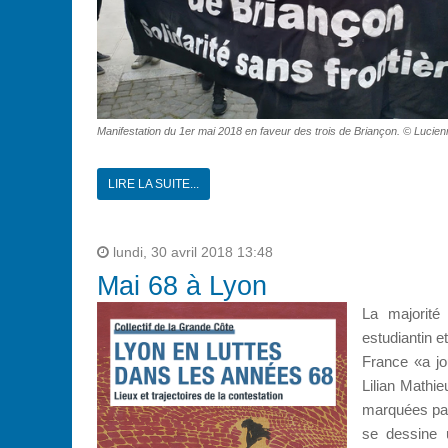
Manifestation du 1er mai 2018 en faveur des trois de Briançon. © Lucienn
LIRE LA SUITE...
lundi, 30 avril 2018 13:48
Mai 68 à Lyon
La majorit
estudiantin e
France «a jo
Lilian Mathi
marquées par
se dessine 