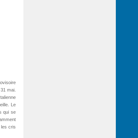
ovisoire
e 31 mai.
alienne
ille. Le
s qui se
otamment
les cris