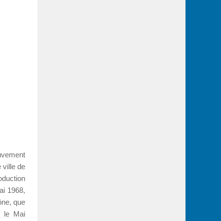
uvement
 ville de
oduction
ai 1968,
ône, que
 le Mai