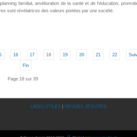
, planning familial, amélioration de la santé et de l’éducation, promot
es sont révélatrices des valeurs portées par une société.
18
5
16
17
19
20
21
22
Sui
Fin
Page 18 sur 39
LIENS UTILES
|
REVUES JÉSUITES