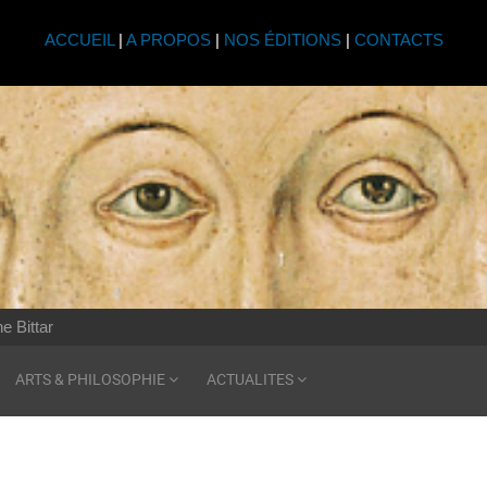
ACCUEIL
|
A PROPOS
|
NOS ÉDITIONS
|
CONTACTS
e Bittar
ARTS & PHILOSOPHIE
ACTUALITES