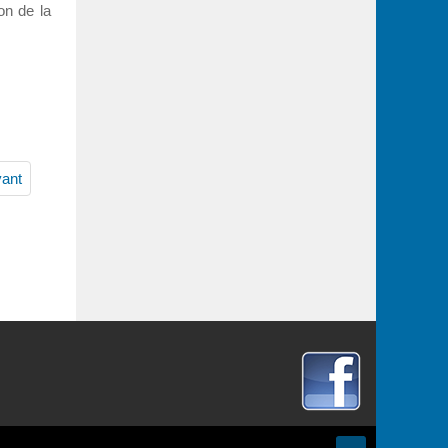
ion de la
vant