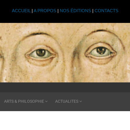
ACCUEIL
|
A PROPOS
|
NOS ÉDITIONS
|
CONTACTS
ARTS & PHILOSOPHIE
ACTUALITES