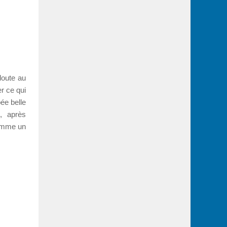
doute au
er ce qui
ée belle
, après
comme un