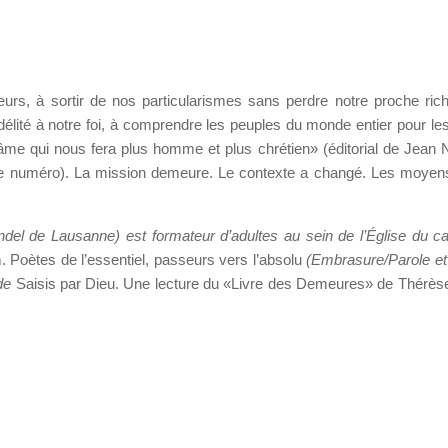
urs, à sortir de nos particularismes sans perdre notre proche ric
 fidélité à notre foi, à comprendre les peuples du monde entier pour le
’âme qui nous fera plus homme et plus chrétien» (éditorial de Jean N
ce numéro). La mission demeure. Le contexte a changé. Les moyen
del de Lausanne) est formateur d’adultes au sein de l’Église du c
 Poètes de l’essentiel, passeurs vers l’absolu
(Embrasure/Parole et
 de
Saisis par Dieu. Une lecture du «Livre des Demeures» de Thérèse