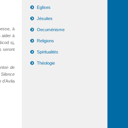
Eglises
Jésuites
hesse, à
Oecuménisme
s aider à
Religions
icod sj,
s seront
Spiritualités
Théologie
anton de
 Silence
 d’Avila