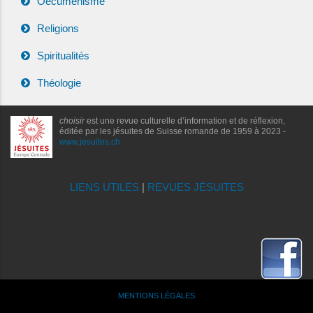
Oecuménisme
Religions
Spiritualités
Théologie
choisir
est une revue culturelle d’information et de réflexion,
éditée par les jésuites de Suisse romande de 1959 à 2023 -
www.jesuites.ch
LIENS UTILES
|
REVUES JÉSUITES
MENTIONS LÉGALES