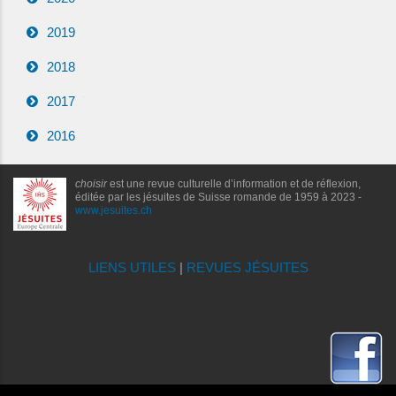
2019
2018
2017
2016
choisir
est une revue culturelle d’information et de réflexion,
éditée par les jésuites de Suisse romande de 1959 à 2023 -
www.jesuites.ch
LIENS UTILES
|
REVUES JÉSUITES