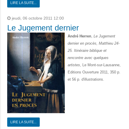
LIRE LA SUITE...
jeudi, 06 octobre 2011 12:00
Le Jugement dernier
André Herren
,
Le Jugement
dernier en procès, Matthieu 24-
25. Itinéraire biblique et
rencontre avec quelques
artistes
, Le Mont-sur-Lausanne,
Editions Ouverture 2011, 350 p.
et 56 p. d'illustrations.
LIRE LA SUITE...