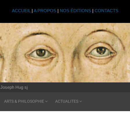
ACCUEIL
|
A PROPOS
|
NOS ÉDITIONS
|
CONTACTS
Joseph Hug sj
ARTS & PHILOSOPHIE
ACTUALITES