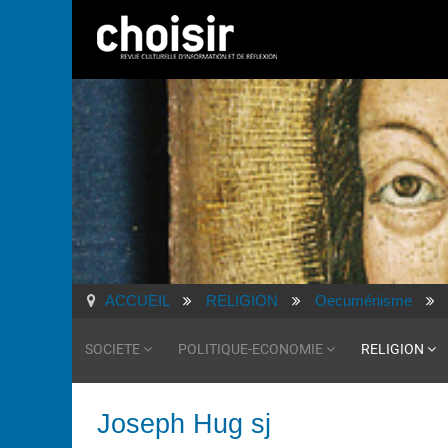
ACCUEIL
RELIGION
Oecuménisme
SOCIETE
POLITIQUE-ECONOMIE
RELIGION
Joseph Hug sj