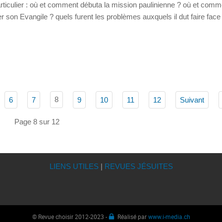
particulier : où et comment débuta la mission paulinienne ? où et comm
er son Evangile ? quels furent les problèmes auxquels il dut faire face 
8
6
7
9
10
11
12
Suivant
Page 8 sur 12
LIENS UTILES
|
REVUES JÉSUITES
© Revue choisir 2012-2023 -
Réalisé par
www.i-media.ch