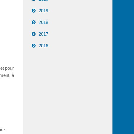
2019
2018
2017
2016
 et pour
mment, à
ure.