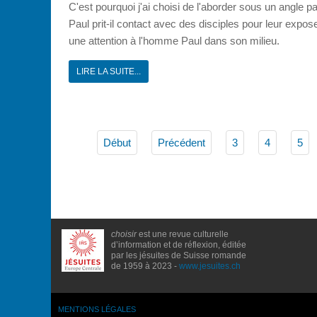
C'est pourquoi j'ai choisi de l'aborder sous un angle 
Paul prit-il contact avec des disciples pour leur expos
une attention à l'homme Paul dans son milieu.
LIRE LA SUITE...
Début
Précédent
3
4
5
choisir
est une revue culturelle
d’information et de réflexion, éditée
par les jésuites de Suisse romande
de 1959 à 2023 -
www.jesuites.ch
MENTIONS LÉGALES