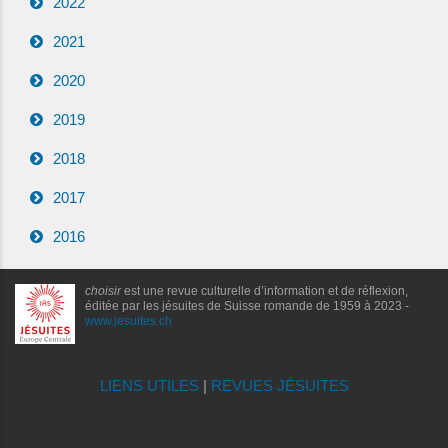
2022
2021
2020
2019
2018
2017
2016
choisir
est une revue culturelle d’information et de réflexion,
éditée par les jésuites de Suisse romande de 1959 à 2023 -
www.jesuites.ch
LIENS UTILES
|
REVUES JÉSUITES