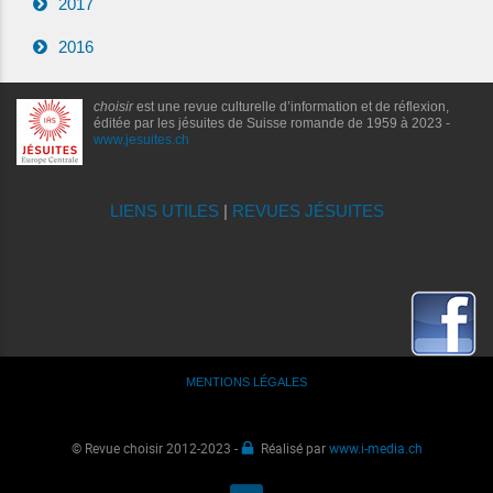
2017
2016
choisir
est une revue culturelle d’information et de réflexion,
éditée par les jésuites de Suisse romande de 1959 à 2023 -
www.jesuites.ch
LIENS UTILES
|
REVUES JÉSUITES
MENTIONS LÉGALES
© Revue choisir 2012-2023 -
Réalisé par
www.i-media.ch