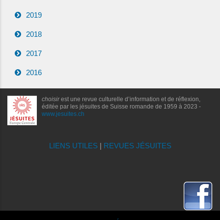
2019
2018
2017
2016
choisir
est une revue culturelle d’information et de réflexion,
éditée par les jésuites de Suisse romande de 1959 à 2023 -
www.jesuites.ch
LIENS UTILES
|
REVUES JÉSUITES