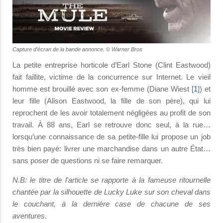
Capture d'écran de la bande annonce. © Warner Bros
La petite entreprise horticole d’Earl Stone (Clint Eastwood)
fait faillite, victime de la concurrence sur Internet. Le vieil
homme est brouillé avec son ex-femme (Diane Wiest [
1
]) et
leur fille (Alison Eastwood, la fille de son père), qui lui
reprochent de les avoir totalement négligées au profit de son
travail. À 88 ans, Earl se retrouve donc seul, à la rue…
lorsqu’une connaissance de sa petite-fille lui propose un job
très bien payé: livrer une marchandise dans un autre État…
sans poser de questions ni se faire remarquer.
N.B: le titre de l'article se rapporte à la fameuse ritournelle
chantée par la silhouette de Lucky Luke sur son cheval dans
le couchant, à la dernière case de chacune de ses
aventures.