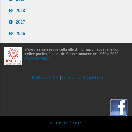
2018
2017
2016
choisir
est une revue culturelle d’information et de réflexion,
éditée par les jésuites de Suisse romande de 1959 à 2023 -
www.jesuites.ch
LIENS UTILES
|
REVUES JÉSUITES
MENTIONS LÉGALES