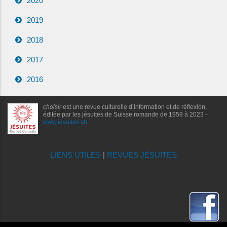
2020
2019
2018
2017
2016
choisir
est une revue culturelle d’information et de réflexion,
éditée par les jésuites de Suisse romande de 1959 à 2023 -
www.jesuites.ch
LIENS UTILES
|
REVUES JÉSUITES