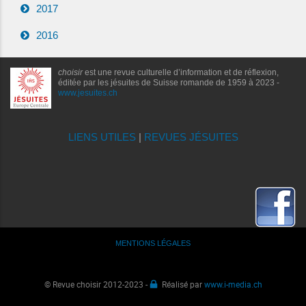
2017
2016
choisir
est une revue culturelle d’information et de réflexion,
éditée par les jésuites de Suisse romande de 1959 à 2023 -
www.jesuites.ch
LIENS UTILES
|
REVUES JÉSUITES
MENTIONS LÉGALES
© Revue choisir 2012-2023 -
Réalisé par
www.i-media.ch