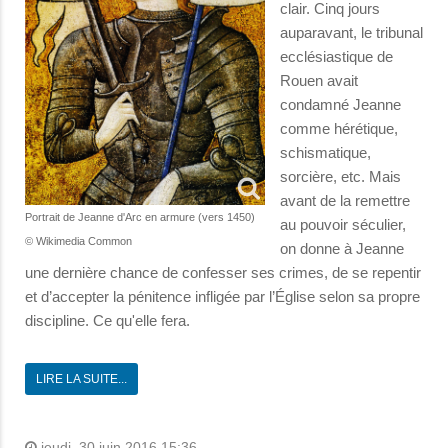
clair. Cinq jours
auparavant, le tribunal
ecclésiastique de
Rouen avait
condamné Jeanne
comme hérétique,
schismatique,
sorcière, etc. Mais
avant de la remettre
Portrait de Jeanne d'Arc en armure (vers 1450)
au pouvoir séculier,
© Wikimedia Common
on donne à Jeanne
une dernière chance de confesser ses crimes, de se repentir
et d’accepter la pénitence infligée par l’Église selon sa propre
discipline. Ce qu'elle fera.
LIRE LA SUITE...
jeudi, 30 juin 2016 15:36