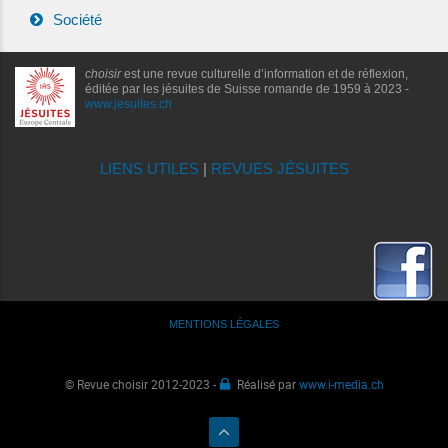
Société
choisir
est une revue culturelle d’information et de réflexion,
éditée par les jésuites de Suisse romande de 1959 à 2023 -
www.jesuites.ch
LIENS UTILES
|
REVUES JÉSUITES
MENTIONS LÉGALES
© Revue choisir 2012-2023 -
Réalisé par
www.i-media.ch