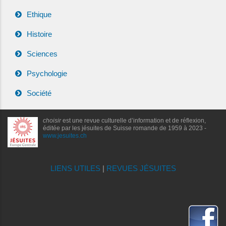
Ethique
Histoire
Sciences
Psychologie
Société
choisir
est une revue culturelle d’information et de réflexion,
éditée par les jésuites de Suisse romande de 1959 à 2023 -
www.jesuites.ch
LIENS UTILES
|
REVUES JÉSUITES