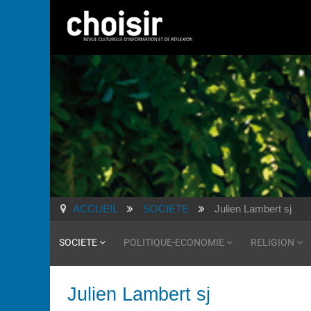
ACCUEIL
SOCIETE
Julien Lambert sj
SOCIETE
POLITIQUE-ECONOMIE
RELIGION
Julien Lambert sj