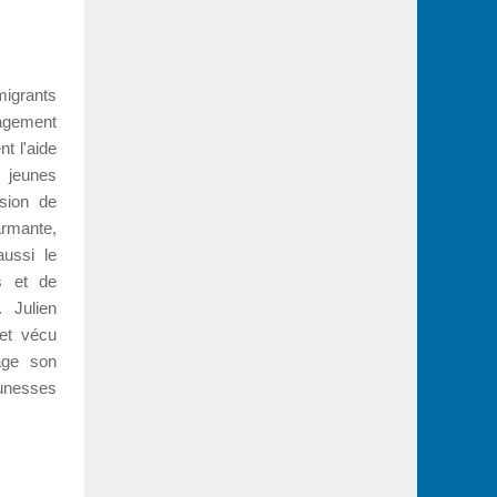
igrants
ragement
t l'aide
 jeunes
sion de
larmante,
aussi le
s et de
 Julien
 et vécu
age son
eunesses