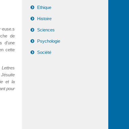
Ethique
Histoire
·euse.s
Sciences
rche de
Psychologie
ns d’une
en cette
Société
s Lettres
 Jésuite
ie et la
ant pour