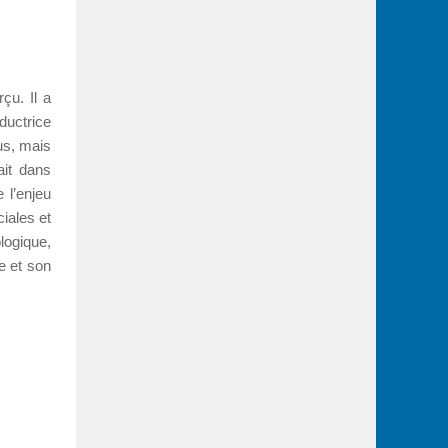
çu. Il a
ductrice
us, mais
ait dans
 l’enjeu
iales et
ologique,
e et son