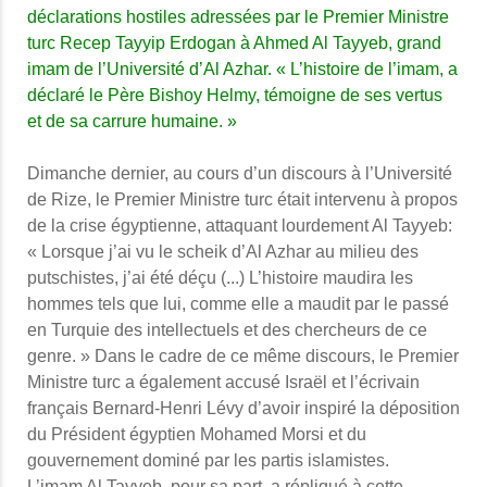
déclarations hostiles adressées par le Premier Ministre
turc Recep Tayyip Erdogan à Ahmed Al Tayyeb, grand
imam de l’Université d’Al Azhar. « L’histoire de l’imam, a
déclaré le Père Bishoy Helmy, témoigne de ses vertus
et de sa carrure humaine. »
Dimanche dernier, au cours d’un discours à l’Université
de Rize, le Premier Ministre turc était intervenu à propos
de la crise égyptienne, attaquant lourdement Al Tayyeb:
« Lorsque j’ai vu le scheik d’Al Azhar au milieu des
putschistes, j’ai été déçu (...) L’histoire maudira les
hommes tels que lui, comme elle a maudit par le passé
en Turquie des intellectuels et des chercheurs de ce
genre. » Dans le cadre de ce même discours, le Premier
Ministre turc a également accusé Israël et l’écrivain
français Bernard-Henri Lévy d’avoir inspiré la déposition
du Président égyptien Mohamed Morsi et du
gouvernement dominé par les partis islamistes.
L’imam Al Tayyeb, pour sa part, a répliqué à cette