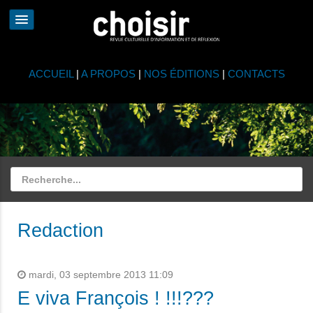
ACCUEIL
|
A PROPOS
|
NOS ÉDITIONS
|
CONTACTS
Redaction
mardi, 03 septembre 2013 11:09
E viva François ! !!!???