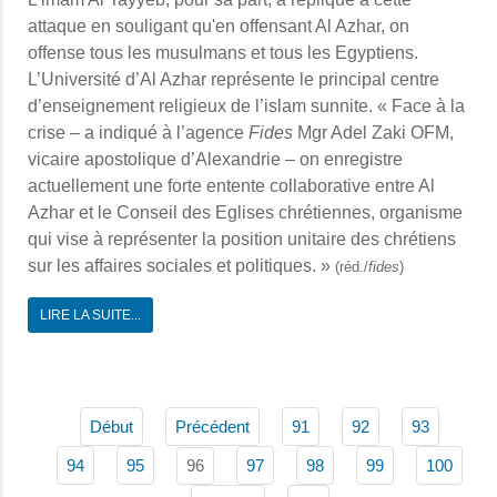
attaque en souligant qu'en offensant Al Azhar, on
offense tous les musulmans et tous les Egyptiens.
L’Université d’Al Azhar représente le principal centre
d’enseignement religieux de l’islam sunnite. « Face à la
crise – a indiqué à l’agence
Fides
Mgr Adel Zaki OFM,
vicaire apostolique d’Alexandrie – on enregistre
actuellement une forte entente collaborative entre Al
Azhar et le Conseil des Eglises chrétiennes, organisme
qui vise à représenter la position unitaire des chrétiens
sur les affaires sociales et politiques. »
(réd./
fides
)
LIRE LA SUITE...
Début
Précédent
91
92
93
96
94
95
97
98
99
100