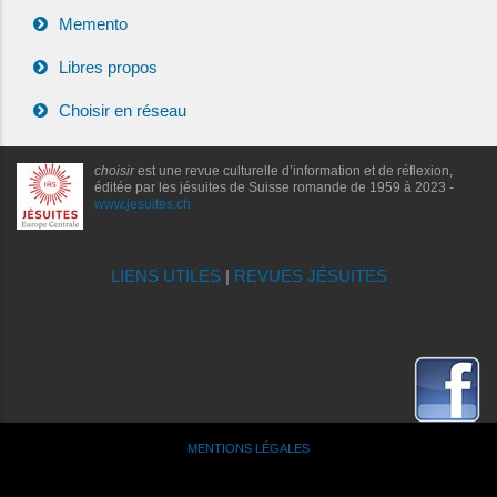
Memento
Libres propos
Choisir en réseau
choisir
est une revue culturelle d’information et de réflexion,
éditée par les jésuites de Suisse romande de 1959 à 2023 -
www.jesuites.ch
LIENS UTILES
|
REVUES JÉSUITES
MENTIONS LÉGALES