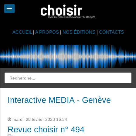
ACCUEIL
|
A PROPOS
|
NOS ÉDITIONS
|
CONTACTS
Interactive MEDIA - Genève
mardi, 28 février 2023 16:34
Revue choisir n° 494