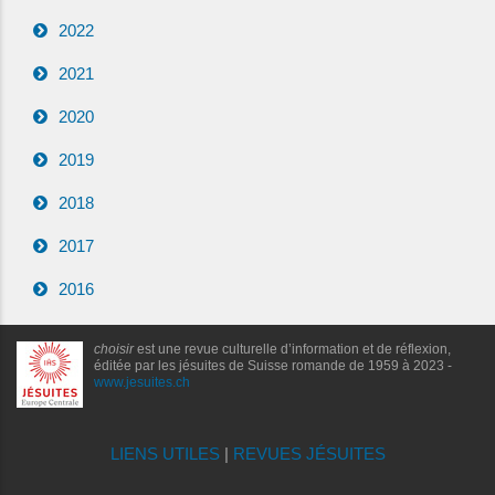
2022
2021
2020
2019
2018
2017
2016
choisir
est une revue culturelle d’information et de réflexion,
éditée par les jésuites de Suisse romande de 1959 à 2023 -
www.jesuites.ch
LIENS UTILES
|
REVUES JÉSUITES