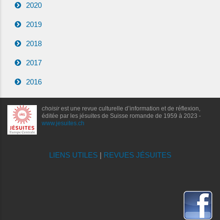
2020
2019
2018
2017
2016
choisir
est une revue culturelle d’information et de réflexion,
éditée par les jésuites de Suisse romande de 1959 à 2023 -
www.jesuites.ch
LIENS UTILES
|
REVUES JÉSUITES