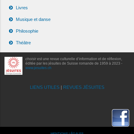
Livres
Musique et danse
Philosophie
Théâtre
choisir
est une revue culturelle d’information et de réflexion,
éditée par les jésuites de Suisse romande de 1959 à 2023 -
www.jesuites.ch
LIENS UTILES
|
REVUES JÉSUITES
MENTIONS LÉGALES