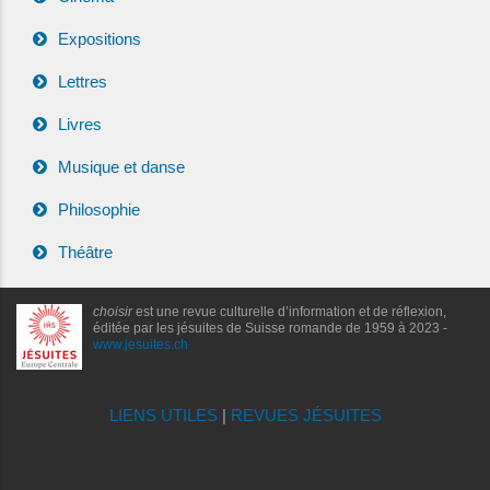
Expositions
Lettres
Livres
Musique et danse
Philosophie
Théâtre
choisir
est une revue culturelle d’information et de réflexion,
éditée par les jésuites de Suisse romande de 1959 à 2023 -
www.jesuites.ch
LIENS UTILES
|
REVUES JÉSUITES