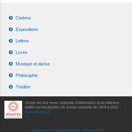
Cinéma
Expositions
Lettres
Livres
Musique et danse
Philosophie
Théâtre
choisir
est une revue culturelle d’information et de réflexion,
éditée par les jésuites de Suisse romande de 1959 à 2023 -
www.jesuites.ch
LIENS UTILES
|
REVUES JÉSUITES