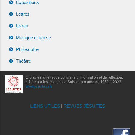
Expositions
Lettres
Livres
Musique et danse
Philosophie
Théâtre
choisir
est une revue culturelle d’information et de réflexion,
éditée par les jésuites de Suisse romande de 1959 à 2023 -
www.jesuites.ch
LIENS UTILES
|
REVUES JÉSUITES