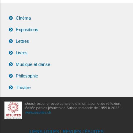
Cinéma
Expositions
Lettres
Livres
Musique et danse
Philosophie
Théâtre
choisir
est une revue culturelle d’information et de réflexion,
éditée par les jésuites de Suisse romande de 1959 à 2023 -
www.jesuites.ch
LIENS UTILES
|
REVUES JÉSUITES