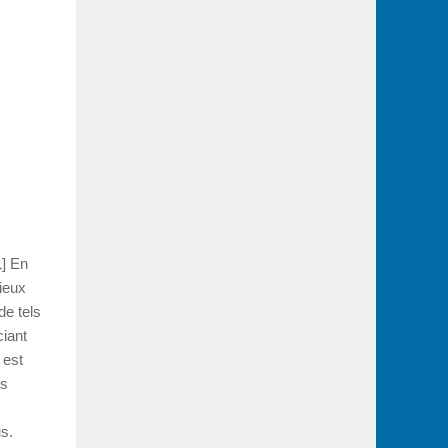
1
] En
lieux
de tels
ciant
 est
ns
s.