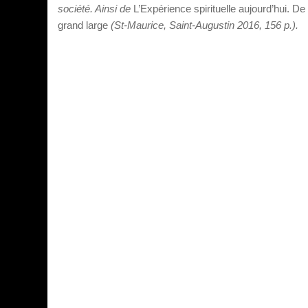
société. Ainsi de
L’Expérience spirituelle aujourd’hui. De l
grand large
(St-Maurice, Saint-Augustin 2016, 156 p.).