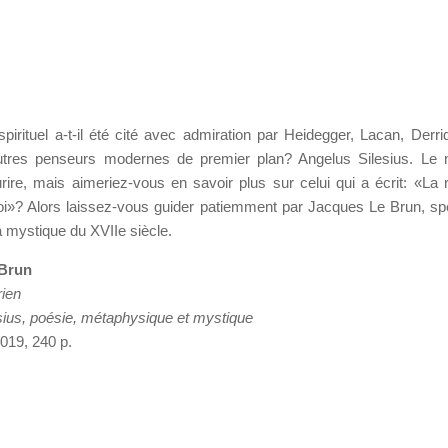
pirituel a-t-il été cité avec admiration par Heidegger, Lacan, Derri
tres penseurs modernes de premier plan? Angelus Silesius. Le n
urire, mais aimeriez-vous en savoir plus sur celui qui a écrit: «La 
i»? Alors laissez-vous guider patiemment par Jacques Le Brun, spé
 mystique du XVIIe siècle.
 Brun
rien
sius, poésie, métaphysique et mystique
2019, 240 p.