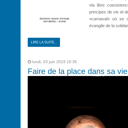
«la libre coexisten
principes de vie et 
«carnaval» où se cô
évangile de la solidar
LIRE LA SUITE...
lundi, 03 juin 2019 10:35
Faire de la place dans sa vie