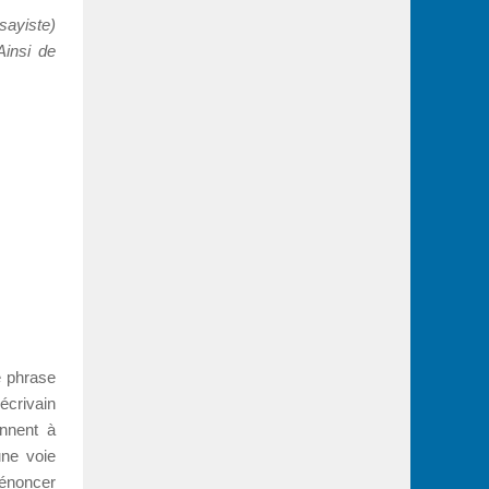
sayiste)
Ainsi de
e phrase
écrivain
onnent à
une voie
dénoncer