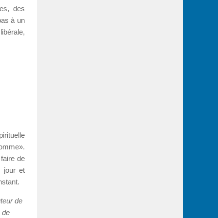
les, des
pas à un
ibérale,
ituelle
’homme».
faire de
 jour et
stant.
uteur de
s de