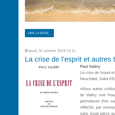
LIRE LA SUITE...
jeudi, 31 octobre 2019 13:11
La crise de l’esprit et autres 
Paul Valéry
La crise de l’esprit e
Neuchâtel, Soleil d’
«Nous autres civili
de Valéry met l’eau
permettront d’en sa
réfléchir, par exem
sans issue parce qu