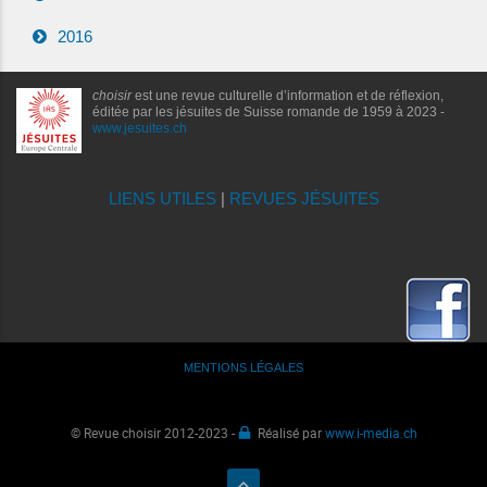
2016
choisir
est une revue culturelle d’information et de réflexion,
éditée par les jésuites de Suisse romande de 1959 à 2023 -
www.jesuites.ch
LIENS UTILES
|
REVUES JÉSUITES
MENTIONS LÉGALES
© Revue choisir 2012-2023 -
Réalisé par
www.i-media.ch