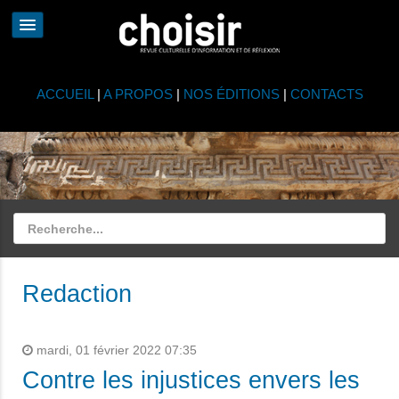
ACCUEIL
|
A PROPOS
|
NOS ÉDITIONS
|
CONTACTS
Redaction
mardi, 01 février 2022 07:35
Contre les injustices envers les