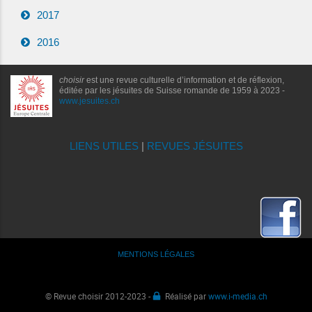
2017
2016
choisir
est une revue culturelle d’information et de réflexion,
éditée par les jésuites de Suisse romande de 1959 à 2023 -
www.jesuites.ch
LIENS UTILES
|
REVUES JÉSUITES
MENTIONS LÉGALES
© Revue choisir 2012-2023 -
Réalisé par
www.i-media.ch