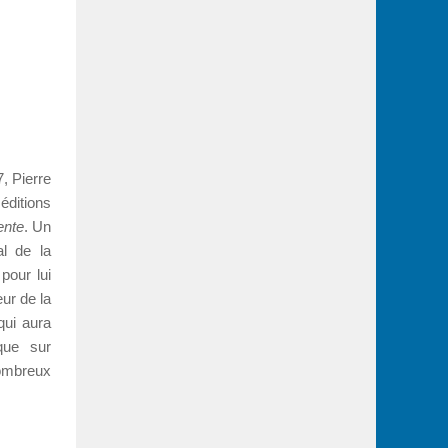
, Pierre
ditions
ente
. Un
al de la
pour lui
eur de la
qui aura
que sur
ombreux