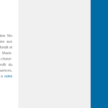
stine Mo
nnes aux
fondit et
e Marie-
e
choisir-
rofit du
uences,
o à
notre