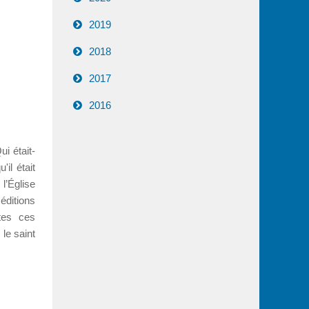
2019
2018
2017
2016
i était-
il était
l’Église
éditions
tes ces
 le saint