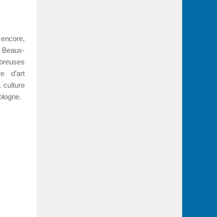
 encore,
 Beaux-
mbreuses
e d’art
 culture
ologne.