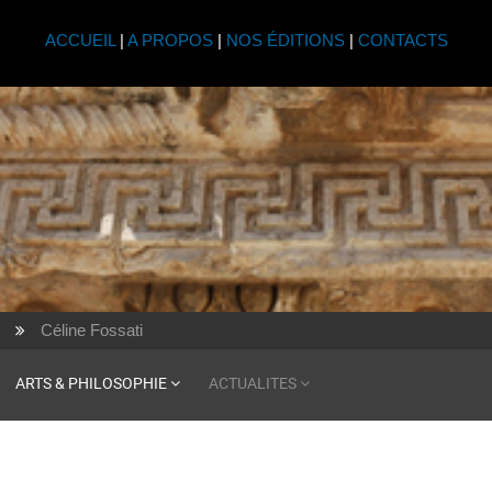
ACCUEIL
|
A PROPOS
|
NOS ÉDITIONS
|
CONTACTS
Céline Fossati
ARTS & PHILOSOPHIE
ACTUALITES