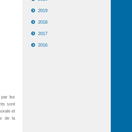
2019
2018
2017
2016
par les
nts sont
orale et
s de la