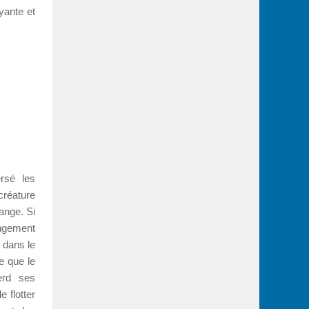
yante et
ersé les
créature
ange. Si
angement
 dans le
e que le
erd ses
 flotter