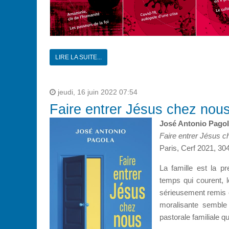
LIRE LA SUITE...
jeudi, 16 juin 2022 07:54
Faire entrer Jésus chez nou
José Antonio Pago
Faire entrer Jésus 
Paris, Cerf 2021, 304
La famille est la 
temps qui courent, l
sérieusement remis e
moralisante semble
pastorale familiale q