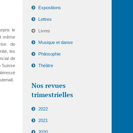
Expositions
Lettres
rpris le
Livres
ent même
Musique et danse
rise de
nité, les
Philosophie
ncial de
e Suisse
Théâtre
ntéressé
utenait.
Nos revues
trimestrielles
2022
2021
2020