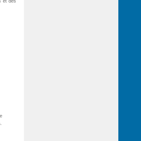
s et des
ue
.