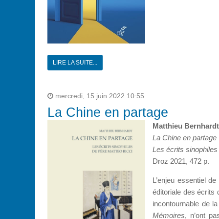
LIRE LA SUITE...
mercredi, 15 juin 2022 10:55
La Chine en partage
Matthieu Bernhardt
La Chine en partage
Les écrits sinophile
Droz 2021, 472 p.
L’enjeu essentiel de
éditoriale des écrits
incontournable de la
Mémoires
, n’ont pa