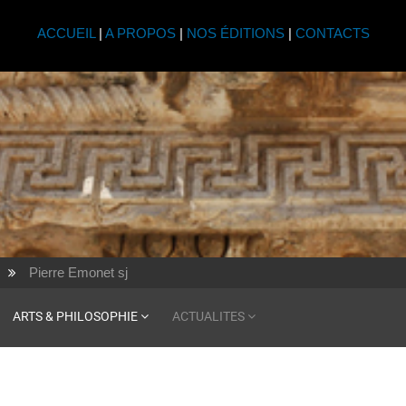
ACCUEIL
|
A PROPOS
|
NOS ÉDITIONS
|
CONTACTS
Pierre Emonet sj
ARTS & PHILOSOPHIE
ACTUALITES