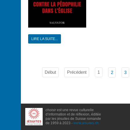
LIRE LA SUITE...
Début
Précédent
1
2
3
choisir
est une revue culturelle
d’information et de réflexion, éditée
par les jésuites de Suisse romande
de 1959 à 2023 -
www.jesuites.ch