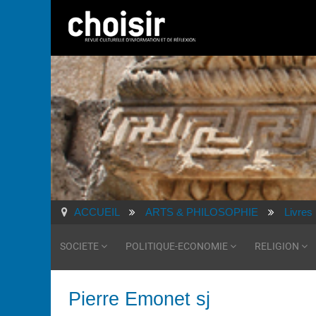
ACCUEIL
ARTS & PHILOSOPHIE
Livres
SOCIETE
POLITIQUE-ECONOMIE
RELIGION
Pierre Emonet sj