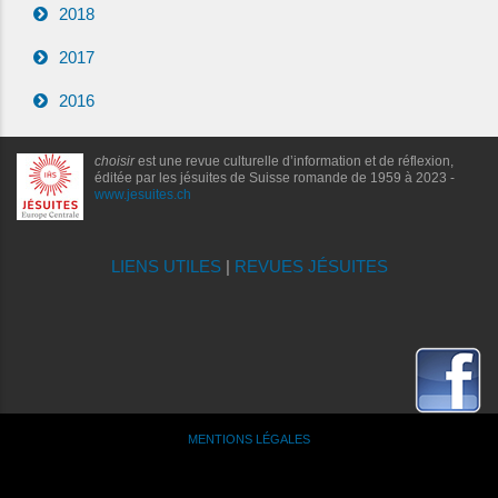
2018
2017
2016
choisir
est une revue culturelle d’information et de réflexion,
éditée par les jésuites de Suisse romande de 1959 à 2023 -
www.jesuites.ch
LIENS UTILES
|
REVUES JÉSUITES
MENTIONS LÉGALES