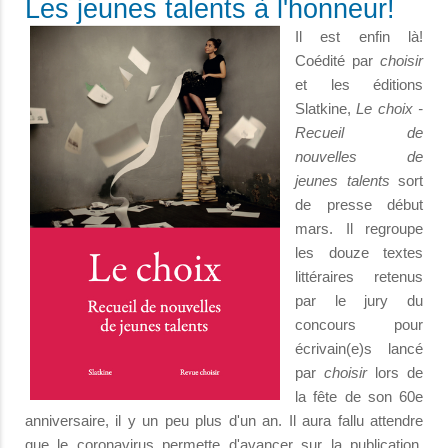
Les jeunes talents à l'honneur!
Il est enfin là!
Coédité par
choisir
et les éditions
Slatkine,
Le choix -
Recueil de
nouvelles de
jeunes talents
sort
de presse début
mars. Il regroupe
les douze textes
littéraires retenus
par le jury du
concours pour
écrivain(e)s lancé
par
choisir
lors de
la fête de son 60e
anniversaire, il y un peu plus d'un an. Il aura fallu attendre
que le coronavirus permette d'avancer sur la publication,