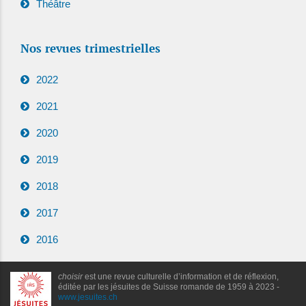
Théâtre
Nos revues trimestrielles
2022
2021
2020
2019
2018
2017
2016
choisir
est une revue culturelle d’information et de réflexion,
éditée par les jésuites de Suisse romande de 1959 à 2023 -
www.jesuites.ch