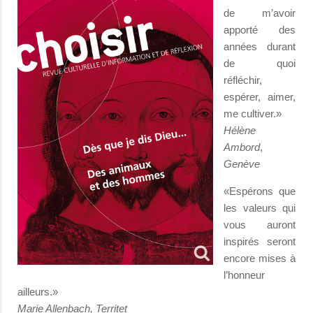
de m’avoir
apporté des
années durant
de quoi
réfléchir,
espérer, aimer,
me cultiver.»
Hélène
Ambord
,
Genève
«Espérons que
les valeurs qui
vous auront
inspirés seront
encore mises à
l’honneur
ailleurs.»
Marie Allenbach, Territet