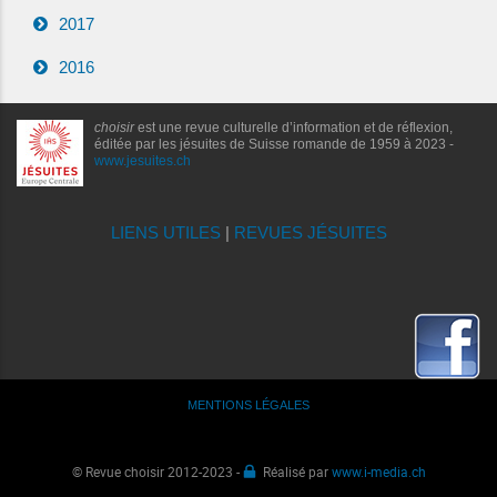
2017
2016
choisir
est une revue culturelle d’information et de réflexion,
éditée par les jésuites de Suisse romande de 1959 à 2023 -
www.jesuites.ch
LIENS UTILES
|
REVUES JÉSUITES
MENTIONS LÉGALES
© Revue choisir 2012-2023 -
Réalisé par
www.i-media.ch