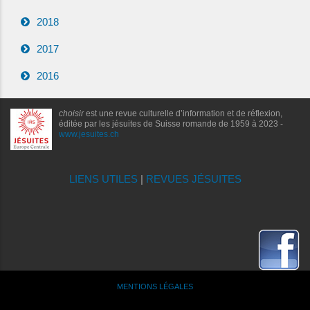
2018
2017
2016
choisir
est une revue culturelle d’information et de réflexion,
éditée par les jésuites de Suisse romande de 1959 à 2023 -
www.jesuites.ch
LIENS UTILES
|
REVUES JÉSUITES
MENTIONS LÉGALES