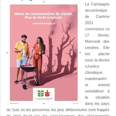
La Campagne
œcuménique
de Carême
2021
commence ce
17 février,
Mercredi des
cendres. Elle
est placée
sous la devise
«Justice
climatique,
maintenant!»
et entend
sensibiliser à
la situation
dans les pays
du Sud, où les personnes les plus défavorisées sont frappés
de plein fouet par les conséquences des changements