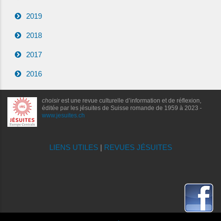
2019
2018
2017
2016
choisir
est une revue culturelle d’information et de réflexion,
éditée par les jésuites de Suisse romande de 1959 à 2023 -
www.jesuites.ch
LIENS UTILES
|
REVUES JÉSUITES