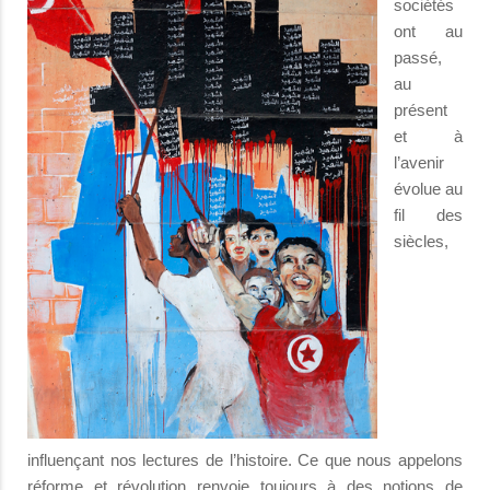
sociétés
ont au
passé,
au
présent
et à
l’avenir
évolue au
fil des
siècles,
influençant nos lectures de l’histoire. Ce que nous appelons
réforme
et
révolution
renvoie toujours à des notions de